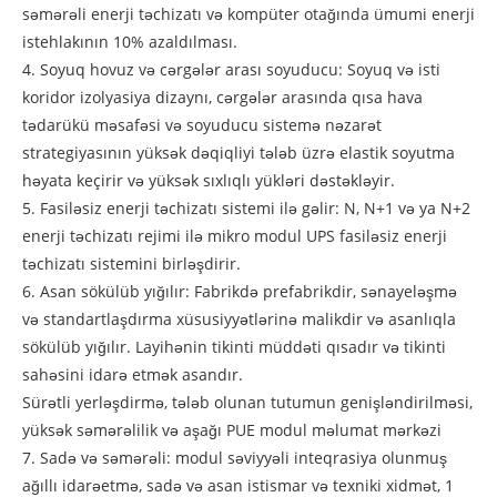
səmərəli enerji təchizatı və kompüter otağında ümumi enerji
istehlakının 10% azaldılması.
4. Soyuq hovuz və cərgələr arası soyuducu: Soyuq və isti
koridor izolyasiya dizaynı, cərgələr arasında qısa hava
tədarükü məsafəsi və soyuducu sistemə nəzarət
strategiyasının yüksək dəqiqliyi tələb üzrə elastik soyutma
həyata keçirir və yüksək sıxlıqlı yükləri dəstəkləyir.
5. Fasiləsiz enerji təchizatı sistemi ilə gəlir: N, N+1 və ya N+2
enerji təchizatı rejimi ilə mikro modul UPS fasiləsiz enerji
təchizatı sistemini birləşdirir.
6. Asan sökülüb yığılır: Fabrikdə prefabrikdir, sənayeləşmə
və standartlaşdırma xüsusiyyətlərinə malikdir və asanlıqla
sökülüb yığılır. Layihənin tikinti müddəti qısadır və tikinti
sahəsini idarə etmək asandır.
Sürətli yerləşdirmə, tələb olunan tutumun genişləndirilməsi,
yüksək səmərəlilik və aşağı PUE modul məlumat mərkəzi
7. Sadə və səmərəli: modul səviyyəli inteqrasiya olunmuş
ağıllı idarəetmə, sadə və asan istismar və texniki xidmət, 1