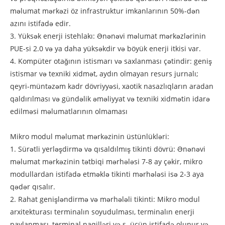
məlumat mərkəzi öz infrastruktur imkanlarının 50%-dən
azını istifadə edir.
3. Yüksək enerji istehlakı: Ənənəvi məlumat mərkəzlərinin
PUE-si 2.0 və ya daha yüksəkdir və böyük enerji itkisi var.
4. Kompüter otağının istismarı və saxlanması çətindir: geniş
istismar və texniki xidmət, aydın olmayan resurs jurnalı;
qeyri-müntəzəm kadr dövriyyəsi, xaotik nasazlıqların aradan
qaldırılması və gündəlik əməliyyat və texniki xidmətin idarə
edilməsi məlumatlarının olmaması
Mikro modul məlumat mərkəzinin üstünlükləri:
1. Sürətli yerləşdirmə və qısaldılmış tikinti dövrü: Ənənəvi
məlumat mərkəzinin tətbiqi mərhələsi 7-8 ay çəkir, mikro
modullardan istifadə etməklə tikinti mərhələsi isə 2-3 aya
qədər qısalır.
2. Rahat genişləndirmə və mərhələli tikinti: Mikro modul
arxitekturası terminalın soyudulması, terminalın enerji
paylanması, terminal naqilləri və s. üçün istifadə olunur və