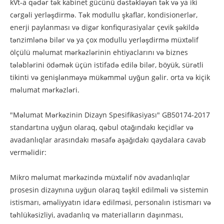
kVt-a qədər tək kabinet gücünü dəstəkləyən tək və ya iki
cərgəli yerləşdirmə. Tək modullu şkaflar, kondisionerlər,
enerji paylanması və digər konfiqurasiyalar çevik şəkildə
tənzimlənə bilər və ya çox modullu yerləşdirmə müxtəlif
ölçülü məlumat mərkəzlərinin ehtiyaclarını və biznes
tələblərini ödəmək üçün istifadə edilə bilər, böyük, sürətli
tikinti və genişlənməyə mükəmməl uyğun gəlir. orta və kiçik
məlumat mərkəzləri.
"Məlumat Mərkəzinin Dizayn Spesifikasiyası" GB50174-2017
standartına uyğun olaraq, qəbul otağındakı keçidlər və
avadanlıqlar arasındakı məsafə aşağıdakı qaydalara cavab
verməlidir:
Mikro məlumat mərkəzində müxtəlif növ avadanlıqlar
prosesin dizaynına uyğun olaraq təşkil edilməli və sistemin
istismarı, əməliyyatın idarə edilməsi, personalın istismarı və
təhlükəsizliyi, avadanlıq və materialların daşınması,