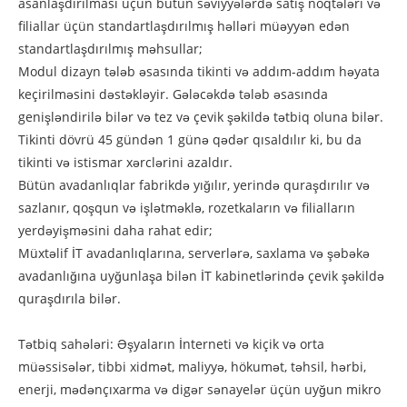
asanlaşdırılması üçün bütün səviyyələrdə satış nöqtələri və
filiallar üçün standartlaşdırılmış həlləri müəyyən edən
standartlaşdırılmış məhsullar;
Modul dizayn tələb əsasında tikinti və addım-addım həyata
keçirilməsini dəstəkləyir. Gələcəkdə tələb əsasında
genişləndirilə bilər və tez və çevik şəkildə tətbiq oluna bilər.
Tikinti dövrü 45 gündən 1 günə qədər qısaldılır ki, bu da
tikinti və istismar xərclərini azaldır.
Bütün avadanlıqlar fabrikdə yığılır, yerində quraşdırılır və
sazlanır, qoşqun və işlətməklə, rozetkaların və filialların
yerdəyişməsini daha rahat edir;
Müxtəlif İT avadanlıqlarına, serverlərə, saxlama və şəbəkə
avadanlığına uyğunlaşa bilən İT kabinetlərində çevik şəkildə
quraşdırıla bilər.
Tətbiq sahələri: Əşyaların İnterneti və kiçik və orta
müəssisələr, tibbi xidmət, maliyyə, hökumət, təhsil, hərbi,
enerji, mədənçıxarma və digər sənayelər üçün uyğun mikro