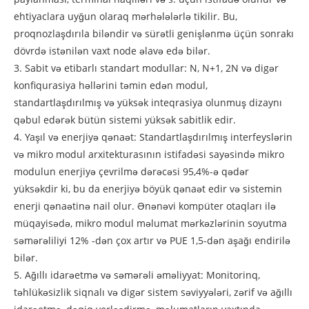
ehtiyaclara uyğun olaraq mərhələlərlə tikilir. Bu,
proqnozlaşdırıla biləndir və sürətli genişlənmə üçün sonrakı
dövrdə istənilən vaxt node əlavə edə bilər.
3. Sabit və etibarlı standart modullar: N, N+1, 2N və digər
konfiqurasiya həllərini təmin edən modul,
standartlaşdırılmış və yüksək inteqrasiya olunmuş dizaynı
qəbul edərək bütün sistemi yüksək sabitlik edir.
4. Yaşıl və enerjiyə qənaət: Standartlaşdırılmış interfeyslərin
və mikro modul arxitekturasının istifadəsi sayəsində mikro
modulun enerjiyə çevrilmə dərəcəsi 95,4%-ə qədər
yüksəkdir ki, bu da enerjiyə böyük qənaət edir və sistemin
enerji qənaətinə nail olur. Ənənəvi kompüter otaqları ilə
müqayisədə, mikro modul məlumat mərkəzlərinin soyutma
səmərəliliyi 12% -dən çox artır və PUE 1,5-dən aşağı endirilə
bilər.
5. Ağıllı idarəetmə və səmərəli əməliyyat: Monitorinq,
təhlükəsizlik siqnalı və digər sistem səviyyələri, zərif və ağıllı