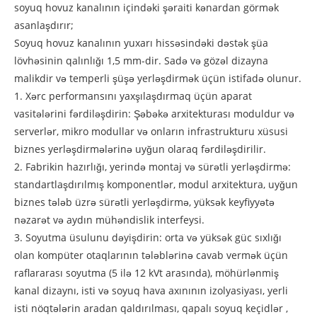
soyuq hovuz kanalının içindəki şəraiti kənardan görmək
asanlaşdırır;
Soyuq hovuz kanalının yuxarı hissəsindəki dəstək şüa
lövhəsinin qalınlığı 1,5 mm-dir. Sadə və gözəl dizayna
malikdir və temperli şüşə yerləşdirmək üçün istifadə olunur.
1. Xərc performansını yaxşılaşdırmaq üçün aparat
vasitələrini fərdiləşdirin: Şəbəkə arxitekturası moduldur və
serverlər, mikro modullar və onların infrastrukturu xüsusi
biznes yerləşdirmələrinə uyğun olaraq fərdiləşdirilir.
2. Fabrikin hazırlığı, yerində montaj və sürətli yerləşdirmə:
standartlaşdırılmış komponentlər, modul arxitektura, uyğun
biznes tələb üzrə sürətli yerləşdirmə, yüksək keyfiyyətə
nəzarət və aydın mühəndislik interfeysi.
3. Soyutma üsulunu dəyişdirin: orta və yüksək güc sıxlığı
olan kompüter otaqlarının tələblərinə cavab vermək üçün
raflararası soyutma (5 ilə 12 kVt arasında), möhürlənmiş
kanal dizaynı, isti və soyuq hava axınının izolyasiyası, yerli
isti nöqtələrin aradan qaldırılması, qapalı soyuq keçidlər ,