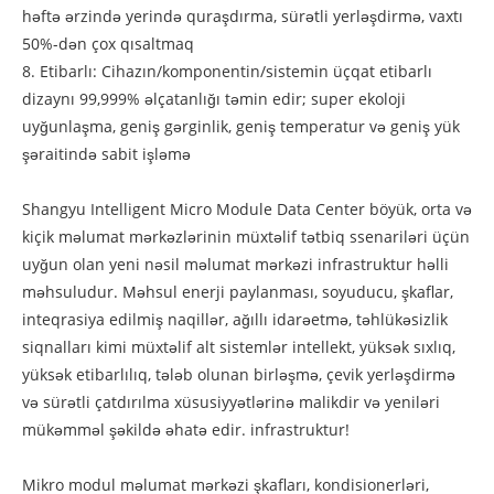
həftə ərzində yerində quraşdırma, sürətli yerləşdirmə, vaxtı
50%-dən çox qısaltmaq
8. Etibarlı: Cihazın/komponentin/sistemin üçqat etibarlı
dizaynı 99,999% əlçatanlığı təmin edir; super ekoloji
uyğunlaşma, geniş gərginlik, geniş temperatur və geniş yük
şəraitində sabit işləmə
Shangyu Intelligent Micro Module Data Center böyük, orta və
kiçik məlumat mərkəzlərinin müxtəlif tətbiq ssenariləri üçün
uyğun olan yeni nəsil məlumat mərkəzi infrastruktur həlli
məhsuludur. Məhsul enerji paylanması, soyuducu, şkaflar,
inteqrasiya edilmiş naqillər, ağıllı idarəetmə, təhlükəsizlik
siqnalları kimi müxtəlif alt sistemlər intellekt, yüksək sıxlıq,
yüksək etibarlılıq, tələb olunan birləşmə, çevik yerləşdirmə
və sürətli çatdırılma xüsusiyyətlərinə malikdir və yeniləri
mükəmməl şəkildə əhatə edir. infrastruktur!
Mikro modul məlumat mərkəzi şkafları, kondisionerləri,