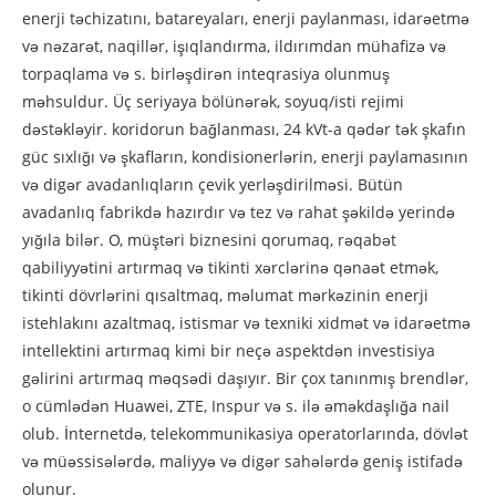
enerji təchizatını, batareyaları, enerji paylanması, idarəetmə
və nəzarət, naqillər, işıqlandırma, ildırımdan mühafizə və
torpaqlama və s. birləşdirən inteqrasiya olunmuş
məhsuldur. Üç seriyaya bölünərək, soyuq/isti rejimi
dəstəkləyir. koridorun bağlanması, 24 kVt-a qədər tək şkafın
güc sıxlığı və şkafların, kondisionerlərin, enerji paylamasının
və digər avadanlıqların çevik yerləşdirilməsi. Bütün
avadanlıq fabrikdə hazırdır və tez və rahat şəkildə yerində
yığıla bilər. O, müştəri biznesini qorumaq, rəqabət
qabiliyyətini artırmaq və tikinti xərclərinə qənaət etmək,
tikinti dövrlərini qısaltmaq, məlumat mərkəzinin enerji
istehlakını azaltmaq, istismar və texniki xidmət və idarəetmə
intellektini artırmaq kimi bir neçə aspektdən investisiya
gəlirini artırmaq məqsədi daşıyır. Bir çox tanınmış brendlər,
o cümlədən Huawei, ZTE, Inspur və s. ilə əməkdaşlığa nail
olub. İnternetdə, telekommunikasiya operatorlarında, dövlət
və müəssisələrdə, maliyyə və digər sahələrdə geniş istifadə
olunur.