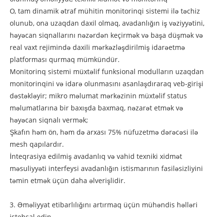
O, tam dinamik ətraf mühitin monitorinqi sistemi ilə təchiz
olunub, ona uzaqdan daxil olmaq, avadanlığın iş vəziyyətini,
həyəcan siqnallarını nəzərdən keçirmək və başa düşmək və
real vaxt rejimində daxili mərkəzləşdirilmiş idarəetmə
platforması qurmaq mümkündür.
Monitorinq sistemi müxtəlif funksional modulların uzaqdan
monitorinqini və idarə olunmasını asanlaşdıraraq veb-girişi
dəstəkləyir; mikro məlumat mərkəzinin müxtəlif status
məlumatlarına bir baxışda baxmaq, nəzarət etmək və
həyəcan siqnalı vermək;
Şkafın həm ön, həm də arxası 75% nüfuzetmə dərəcəsi ilə
mesh qapılardır.
İnteqrasiya edilmiş avadanlıq və vahid texniki xidmət
məsuliyyəti interfeysi avadanlığın istismarının fasiləsizliyini
təmin etmək üçün daha əlverişlidir.
3. Əməliyyat etibarlılığını artırmaq üçün mühəndis həlləri
istehsal edin