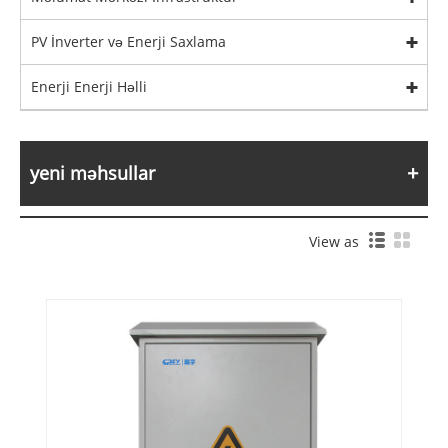
PV İnverter və Enerji Saxlama
Enerji Enerji Həlli
yeni məhsullar
View as