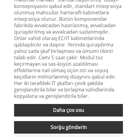
konsepsiyasını qəbul edir, standart inteqrasiya
olunmuş məhsullar hərtərəfli kabinetlərə
inteqrasiya olunur. Bütün komponentlər
fabrikdə əvvəlcədən hazırlanmış, əvvəlcədən
quraşdırılmış və əvvəlcədən sazlanmışdır.
Onlar vahid olaraq EC/IT kabinetlərində
qablaşdırılır və daşınır. Yerində quraşdırma
yalnız sadə şkaf birləşməsi və ümumi tikinti
tələb edir. Cəmi 5 saat çəkir. Modul toz
keçirməyən və səs-küyün azaldılması
effektlərinə nail olmaq üçün isti və soyuq
keçidlərin möhürlənmiş dizaynını qəbul edir.
Hər iki tərəfdəki İT şkafları çevik şəkildə
genişləndirilə bilər və birləşmə vahidlərində
kopyalana və genişləndirilə bilər.
Daha çox oxu
Sorğu göndərin