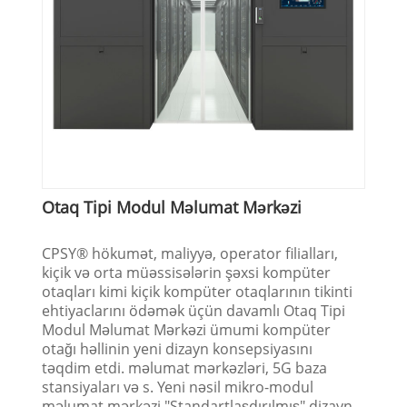
Otaq Tipi Modul Məlumat Mərkəzi
CPSY® hökumət, maliyyə, operator filialları,
kiçik və orta müəssisələrin şəxsi kompüter
otaqları kimi kiçik kompüter otaqlarının tikinti
ehtiyaclarını ödəmək üçün davamlı Otaq Tipi
Modul Məlumat Mərkəzi ümumi kompüter
otağı həllinin yeni dizayn konsepsiyasını
təqdim etdi. məlumat mərkəzləri, 5G baza
stansiyaları və s. Yeni nəsil mikro-modul
məlumat mərkəzi "Standartlaşdırılmış" dizayn