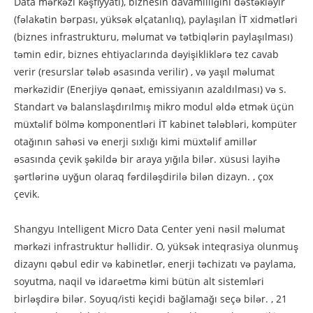
Data mərkəzi kəşfiyyatı), biznesin davamlılığını dəstəkləyir
(fəlakətin bərpası, yüksək əlçatanlıq), paylaşılan İT xidmətləri
(biznes infrastrukturu, məlumat və tətbiqlərin paylaşılması)
təmin edir, biznes ehtiyaclarında dəyişikliklərə tez cavab
verir (resurslar tələb əsasında verilir) , və yaşıl məlumat
mərkəzidir (Enerjiyə qənaət, emissiyanın azaldılması) və s.
Standart və balanslaşdırılmış mikro modul əldə etmək üçün
müxtəlif bölmə komponentləri İT kabinet tələbləri, kompüter
otağının sahəsi və enerji sıxlığı kimi müxtəlif amillər
əsasında çevik şəkildə bir araya yığıla bilər. xüsusi layihə
şərtlərinə uyğun olaraq fərdiləşdirilə bilən dizayn. , çox
çevik.
Shangyu Intelligent Micro Data Center yeni nəsil məlumat
mərkəzi infrastruktur həllidir. O, yüksək inteqrasiya olunmuş
dizaynı qəbul edir və kabinetlər, enerji təchizatı və paylama,
soyutma, naqil və idarəetmə kimi bütün alt sistemləri
birləşdirə bilər. Soyuq/isti keçidi bağlamağı seçə bilər. , 21