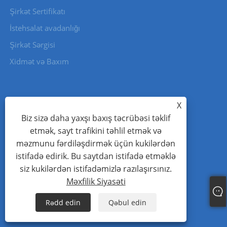
Şirkət Sertifikatı
İstehsalat avadanlığı
Şirkət Sərgisi
Xidmət və Baxım
X
MƏHSULLAR
Biz sizə daha yaxşı baxış təcrübəsi təklif
etmək, sayt trafikini təhlil etmək və
Məlumat Mərkəzi İnfrastruktur
məzmunu fərdiləşdirmək üçün kukilərdən
PV İnverter və Enerji Saxlama
istifadə edirik. Bu saytdan istifadə etməklə
Enerji Enerji Həlli
siz kukilərdən istifadəmizlə razılaşırsınız.
Məxfilik Siyasəti
Rədd edin
Qəbul edin
BIZIMLƏ ƏLAQƏ SAXLAYIN