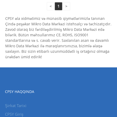
<
1
>
CPSY əla xidmətimiz və münasib qiymətlərimizlə tanınan
Çində peşəkar Mikro Data Mərkəzi istehsalçı və təchizatçıdır.
Zavod olaraq biz fərdiləşdirilmiş Mikro Data Mərkəzi edə
bilərik. Bütün məhsullarımız CE, ROHS, ISO9001
standartlarına və s. cavab verir. Saxlanılan asan və davamlı
Mikro Data Mərkəzi ilə maraqlanırsınızsa, bizimlə əlaqə
saxlayın. Biz sizin etibarlı uzunmüddətli iş ortağınız olmağa
ürəkdən ümid edirik!
CPSY HAQQINDA
Şirkət Tarixi
CPSY Giriş