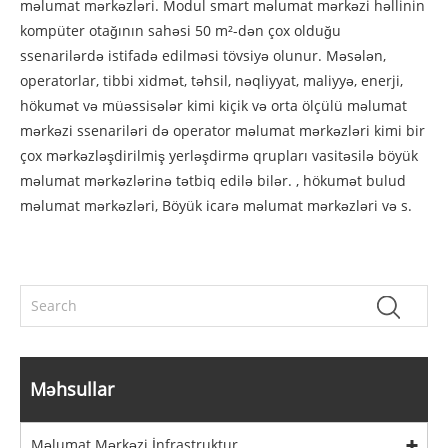
məlumat mərkəzləri. Modul smart məlumat mərkəzi həllinin
kompüter otağının sahəsi 50 m²-dən çox olduğu
ssenarilərdə istifadə edilməsi tövsiyə olunur. Məsələn,
operatorlar, tibbi xidmət, təhsil, nəqliyyat, maliyyə, enerji,
hökumət və müəssisələr kimi kiçik və orta ölçülü məlumat
mərkəzi ssenariləri də operator məlumat mərkəzləri kimi bir
çox mərkəzləşdirilmiş yerləşdirmə qrupları vasitəsilə böyük
məlumat mərkəzlərinə tətbiq edilə bilər. , hökumət bulud
məlumat mərkəzləri, Böyük icarə məlumat mərkəzləri və s.
Məhsullar
Məlumat Mərkəzi İnfrastruktur