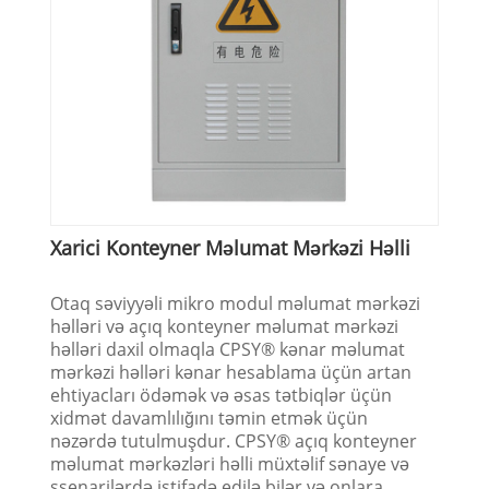
Xarici Konteyner Məlumat Mərkəzi Həlli
Otaq səviyyəli mikro modul məlumat mərkəzi
həlləri və açıq konteyner məlumat mərkəzi
həlləri daxil olmaqla CPSY® kənar məlumat
mərkəzi həlləri kənar hesablama üçün artan
ehtiyacları ödəmək və əsas tətbiqlər üçün
xidmət davamlılığını təmin etmək üçün
nəzərdə tutulmuşdur. CPSY® açıq konteyner
məlumat mərkəzləri həlli müxtəlif sənaye və
ssenarilərdə istifadə edilə bilər və onlara