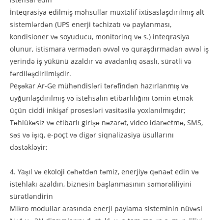
İnteqrasiya edilmiş məhsullar müxtəlif ixtisaslaşdırılmış alt
sistemlərdən (UPS enerji təchizatı və paylanması,
kondisioner və soyuducu, monitorinq və s.) inteqrasiya
olunur, istismara vermədən əvvəl və quraşdırmadan əvvəl iş
yerində iş yükünü azaldır və avadanlıq əsaslı, sürətli və
fərdiləşdirilmişdir.
Peşəkar Ar-Ge mühəndisləri tərəfindən hazırlanmış və
uyğunlaşdırılmış və istehsalın etibarlılığını təmin etmək
üçün ciddi inkişaf prosesləri vasitəsilə yoxlanılmışdır;
Təhlükəsiz və etibarlı girişə nəzarət, video idarəetmə, SMS,
səs və işıq, e-poçt və digər siqnalizasiya üsullarını
dəstəkləyir;
4. Yaşıl və ekoloji cəhətdən təmiz, enerjiyə qənaət edin və
istehlakı azaldın, biznesin başlanmasının səmərəliliyini
sürətləndirin
Mikro modullar arasında enerji paylama sisteminin nüvəsi