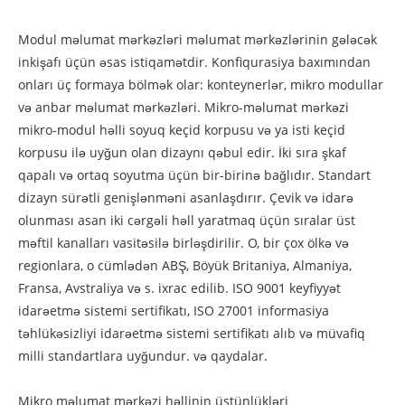
Modul məlumat mərkəzləri məlumat mərkəzlərinin gələcək
inkişafı üçün əsas istiqamətdir. Konfiqurasiya baxımından
onları üç formaya bölmək olar: konteynerlər, mikro modullar
və anbar məlumat mərkəzləri. Mikro-məlumat mərkəzi
mikro-modul həlli soyuq keçid korpusu və ya isti keçid
korpusu ilə uyğun olan dizaynı qəbul edir. İki sıra şkaf
qapalı və ortaq soyutma üçün bir-birinə bağlıdır. Standart
dizayn sürətli genişlənməni asanlaşdırır. Çevik və idarə
olunması asan iki cərgəli həll yaratmaq üçün sıralar üst
məftil kanalları vasitəsilə birləşdirilir. O, bir çox ölkə və
regionlara, o cümlədən ABŞ, Böyük Britaniya, Almaniya,
Fransa, Avstraliya və s. ixrac edilib. ISO 9001 keyfiyyət
idarəetmə sistemi sertifikatı, ISO 27001 informasiya
təhlükəsizliyi idarəetmə sistemi sertifikatı alıb və müvafiq
milli standartlara uyğundur. və qaydalar.
Mikro məlumat mərkəzi həllinin üstünlükləri