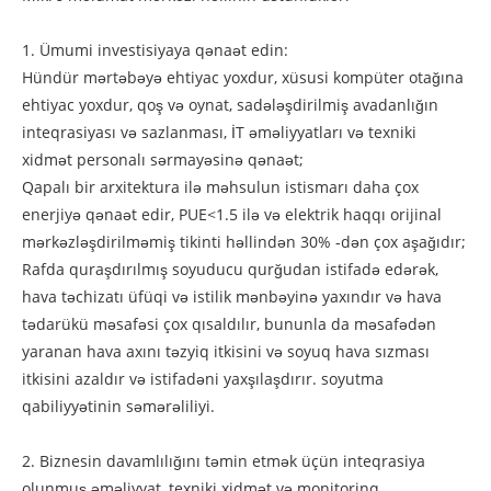
1. Ümumi investisiyaya qənaət edin:
Hündür mərtəbəyə ehtiyac yoxdur, xüsusi kompüter otağına
ehtiyac yoxdur, qoş və oynat, sadələşdirilmiş avadanlığın
inteqrasiyası və sazlanması, İT əməliyyatları və texniki
xidmət personalı sərmayəsinə qənaət;
Qapalı bir arxitektura ilə məhsulun istismarı daha çox
enerjiyə qənaət edir, PUE<1.5 ilə və elektrik haqqı orijinal
mərkəzləşdirilməmiş tikinti həllindən 30% -dən çox aşağıdır;
Rafda quraşdırılmış soyuducu qurğudan istifadə edərək,
hava təchizatı üfüqi və istilik mənbəyinə yaxındır və hava
tədarükü məsafəsi çox qısaldılır, bununla da məsafədən
yaranan hava axını təzyiq itkisini və soyuq hava sızması
itkisini azaldır və istifadəni yaxşılaşdırır. soyutma
qabiliyyətinin səmərəliliyi.
2. Biznesin davamlılığını təmin etmək üçün inteqrasiya
olunmuş əməliyyat, texniki xidmət və monitorinq