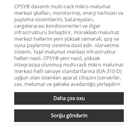
CPSY® davamlı multi-rack mikro məlumat
mərkəzi şkafları, monitorinqi, enerji təchizatı və
paylama sistemlərini, batareyaları,
cərgələrarası kondisionerləri və digər
infrastrukturu birləşdirir, mürəkkəb məlumat
mərkəzi həllərini yeni yüksək səmərəli, qoş və
oyna paylanmış sistemə daxil edir. idarəetmə
sistemi. Yaşıl məlumat mərkəzi infrastruktur
həlləri nəsli. CPSY® yeni nəsil, yüksək
inteqrasiya olunmuş multi-rack mikro məlumat
mərkəzi həlli sənaye standartlarına (EIA-310-D)
uyğun olan istənilən aparat cihazını (serverlər,
səs, məlumat və şəbəkə avadanlığı) yerləşdirir.
Daha çox oxu
Sorğu göndərin