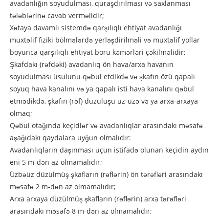
avadanlığın soyudulması, quraşdırılması və saxlanması
tələblərinə cavab verməlidir;
Xətaya davamlı sistemdə qarşılıqlı ehtiyat avadanlığı
müxtəlif fiziki bölmələrdə yerləşdirilməli və müxtəlif yollar
boyunca qarşılıqlı ehtiyat boru kəmərləri çəkilməlidir;
Şkafdakı (rəfdəki) avadanlıq ön hava/arxa havanın
soyudulması üsulunu qəbul etdikdə və şkafın özü qapalı
soyuq hava kanalını və ya qapalı isti hava kanalını qəbul
etmədikdə, şkafın (rəf) düzülüşü üz-üzə və ya arxa-arxaya
olmaq;
Qəbul otağında keçidlər və avadanlıqlar arasındakı məsafə
aşağıdakı qaydalara uyğun olmalıdır:
Avadanlıqların daşınması üçün istifadə olunan keçidin aydın
eni 5 m-dən az olmamalıdır;
Üzbəüz düzülmüş şkafların (rəflərin) ön tərəfləri arasındakı
məsafə 2 m-dən az olmamalıdır;
Arxa arxaya düzülmüş şkafların (rəflərin) arxa tərəfləri
arasındakı məsafə 8 m-dən az olmamalıdır;