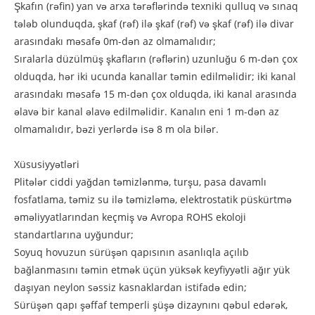
Şkafın (rəfin) yan və arxa tərəflərində texniki qulluq və sınaq
tələb olunduqda, şkaf (rəf) ilə şkaf (rəf) və şkaf (rəf) ilə divar
arasındakı məsafə 0m-dən az olmamalıdır;
Sıralarla düzülmüş şkafların (rəflərin) uzunluğu 6 m-dən çox
olduqda, hər iki ucunda kanallar təmin edilməlidir; iki kanal
arasındakı məsafə 15 m-dən çox olduqda, iki kanal arasında
əlavə bir kanal əlavə edilməlidir. Kanalın eni 1 m-dən az
olmamalıdır, bəzi yerlərdə isə 8 m ola bilər.
Xüsusiyyətləri
Plitələr ciddi yağdan təmizlənmə, turşu, pasa davamlı
fosfatlama, təmiz su ilə təmizləmə, elektrostatik püskürtmə
əməliyyatlarından keçmiş və Avropa ROHS ekoloji
standartlarına uyğundur;
Soyuq hovuzun sürüşən qapısının asanlıqla açılıb
bağlanmasını təmin etmək üçün yüksək keyfiyyətli ağır yük
daşıyan neylon səssiz kasnaklardan istifadə edin;
Sürüşən qapı şəffaf temperli şüşə dizaynını qəbul edərək,