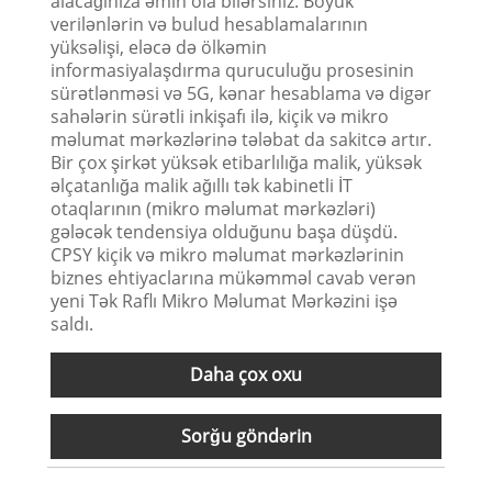
alacağınıza əmin ola bilərsiniz. Böyük
verilənlərin və bulud hesablamalarının
yüksəlişi, eləcə də ölkəmin
informasiyalaşdırma quruculuğu prosesinin
sürətlənməsi və 5G, kənar hesablama və digər
sahələrin sürətli inkişafı ilə, kiçik və mikro
məlumat mərkəzlərinə tələbat da sakitcə artır.
Bir çox şirkət yüksək etibarlılığa malik, yüksək
əlçatanlığa malik ağıllı tək kabinetli İT
otaqlarının (mikro məlumat mərkəzləri)
gələcək tendensiya olduğunu başa düşdü.
CPSY kiçik və mikro məlumat mərkəzlərinin
biznes ehtiyaclarına mükəmməl cavab verən
yeni Tək Raflı Mikro Məlumat Mərkəzini işə
saldı.
Daha çox oxu
Sorğu göndərin