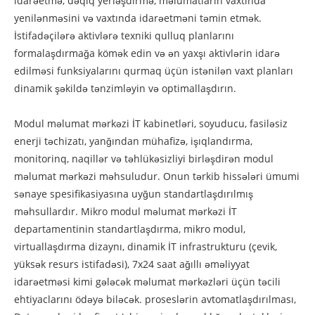
idarəetmə, dəqiq yerləşdirmə, məlumatların vaxtında
yenilənməsini və vaxtında idarəetməni təmin etmək.
İstifadəçilərə aktivlərə texniki qulluq planlarını
formalaşdırmağa kömək edin və ən yaxşı aktivlərin idarə
edilməsi funksiyalarını qurmaq üçün istənilən vaxt planları
dinamik şəkildə tənzimləyin və optimallaşdırın.
Modul məlumat mərkəzi İT kabinetləri, soyuducu, fasiləsiz
enerji təchizatı, yanğından mühafizə, işıqlandırma,
monitorinq, naqillər və təhlükəsizliyi birləşdirən modul
məlumat mərkəzi məhsuludur. Onun tərkib hissələri ümumi
sənaye spesifikasiyasına uyğun standartlaşdırılmış
məhsullardır. Mikro modul məlumat mərkəzi İT
departamentinin standartlaşdırma, mikro modul,
virtuallaşdırma dizaynı, dinamik İT infrastrukturu (çevik,
yüksək resurs istifadəsi), 7x24 saat ağıllı əməliyyat
idarəetməsi kimi gələcək məlumat mərkəzləri üçün təcili
ehtiyaclarını ödəyə biləcək. proseslərin avtomatlaşdırılması,