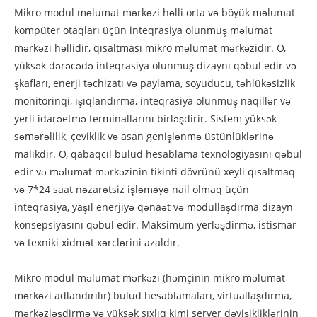
Mikro modul məlumat mərkəzi həlli orta və böyük məlumat
kompüter otaqları üçün inteqrasiya olunmuş məlumat
mərkəzi həllidir, qısaltması mikro məlumat mərkəzidir. O,
yüksək dərəcədə inteqrasiya olunmuş dizaynı qəbul edir və
şkafları, enerji təchizatı və paylama, soyuducu, təhlükəsizlik
monitorinqi, işıqlandırma, inteqrasiya olunmuş naqillər və
yerli idarəetmə terminallarını birləşdirir. Sistem yüksək
səmərəlilik, çeviklik və asan genişlənmə üstünlüklərinə
malikdir. O, qabaqcıl bulud hesablama texnologiyasını qəbul
edir və məlumat mərkəzinin tikinti dövrünü xeyli qısaltmaq
və 7*24 saat nəzarətsiz işləməyə nail olmaq üçün
inteqrasiya, yaşıl enerjiyə qənaət və modullaşdırma dizayn
konsepsiyasını qəbul edir. Maksimum yerləşdirmə, istismar
və texniki xidmət xərclərini azaldır.
Mikro modul məlumat mərkəzi (həmçinin mikro məlumat
mərkəzi adlandırılır) bulud hesablamaları, virtuallaşdırma,
mərkəzləşdirmə və yüksək sıxlıq kimi server dəyişikliklərinin