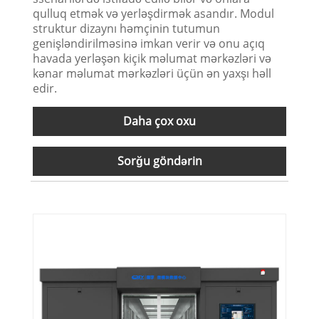
qulluq etmək və yerləşdirmək asandır. Modul
struktur dizaynı həmçinin tutumun
genişləndirilməsinə imkan verir və onu açıq
havada yerləşən kiçik məlumat mərkəzləri və
kənar məlumat mərkəzləri üçün ən yaxşı həll
edir.
Daha çox oxu
Sorğu göndərin