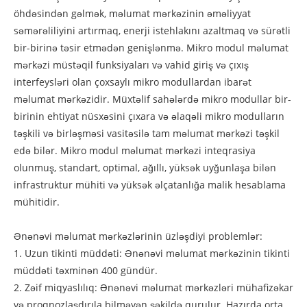
öhdəsindən gəlmək, məlumat mərkəzinin əməliyyat
səmərəliliyini artırmaq, enerji istehlakını azaltmaq və sürətli
bir-birinə təsir etmədən genişlənmə. Mikro modul məlumat
mərkəzi müstəqil funksiyaları və vahid giriş və çıxış
interfeysləri olan çoxsaylı mikro modullardan ibarət
məlumat mərkəzidir. Müxtəlif sahələrdə mikro modullar bir-
birinin ehtiyat nüsxəsini çıxara və əlaqəli mikro modulların
təşkili və birləşməsi vasitəsilə tam məlumat mərkəzi təşkil
edə bilər. Mikro modul məlumat mərkəzi inteqrasiya
olunmuş, standart, optimal, ağıllı, yüksək uyğunlaşa bilən
infrastruktur mühiti və yüksək əlçatanlığa malik hesablama
mühitidir.
Ənənəvi məlumat mərkəzlərinin üzləşdiyi problemlər:
1. Uzun tikinti müddəti: Ənənəvi məlumat mərkəzinin tikinti
müddəti təxminən 400 gündür.
2. Zəif miqyaslılıq: Ənənəvi məlumat mərkəzləri mühafizəkar
və proqnozlaşdırıla bilməyən şəkildə qurulur. Hazırda orta