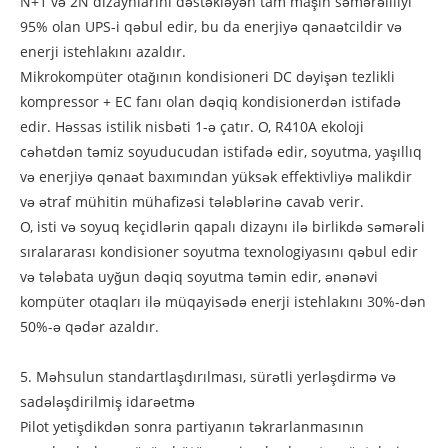
N+1 və 2N dizaynlarını dəstəkləyən tam maşın səmərəliliyi
95% olan UPS-i qəbul edir, bu da enerjiyə qənaətcildir və
enerji istehlakını azaldır.
Mikrokompüter otağının kondisioneri DC dəyişən tezlikli
kompressor + EC fanı olan dəqiq kondisionerdən istifadə
edir. Həssas istilik nisbəti 1-ə çatır. O, R410A ekoloji
cəhətdən təmiz soyuducudan istifadə edir, soyutma, yaşıllıq
və enerjiyə qənaət baxımından yüksək effektivliyə malikdir
və ətraf mühitin mühafizəsi tələblərinə cavab verir.
O, isti və soyuq keçidlərin qapalı dizaynı ilə birlikdə səmərəli
sıralararası kondisioner soyutma texnologiyasını qəbul edir
və tələbata uyğun dəqiq soyutma təmin edir, ənənəvi
kompüter otaqları ilə müqayisədə enerji istehlakını 30%-dən
50%-ə qədər azaldır.
5. Məhsulun standartlaşdırılması, sürətli yerləşdirmə və
sadələşdirilmiş idarəetmə
Pilot yetişdikdən sonra partiyanın təkrarlanmasının