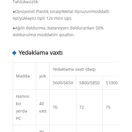
Təhlükəsizlik.
●Opsiyonel Plastik sınaq/Metal tip/uzunmüddətli
tip/yükləyici tipli 12v mini ups
●Ağıllı doldurma, batareyanı doldurarkən 50%
doldurulma müddətini qısaltın.
Yedəkləmə vaxtı
Yedəkləmə vaxtı (dəq)
Maddə
yük
S600/S650
S800/S850
S1000
S15
Hamısı
bir
40
70
72
75
150
yerdə
vatt
PC
80