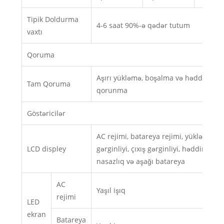
Tipik Doldurma
4-6 saat 90%-ə qədər tutum
vaxtı
Qoruma
Aşırı yükləmə, boşalma və həddindən
Tam Qoruma
qorunma
Göstəricilər
AC rejimi, batareya rejimi, yükləmə səvi
LCD displey
gərginliyi, çıxış gərginliyi, həddindən 
nasazlıq və aşağı batareya
AC
Yaşıl işıq
rejimi
LED
ekran
Batareya