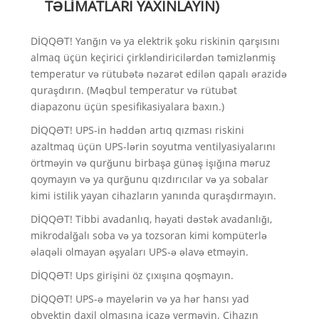
TƏLİMATLARI YAXINLAYIN)
DİQQƏT! Yanğın və ya elektrik şoku riskinin qarşısını
almaq üçün keçirici çirkləndiricilərdən təmizlənmiş
temperatur və rütubətə nəzarət edilən qapalı ərazidə
quraşdırın. (Məqbul temperatur və rütubət
diapazonu üçün spesifikasiyalara baxın.)
DİQQƏT! UPS-in həddən artıq qızması riskini
azaltmaq üçün UPS-lərin soyutma ventilyasiyalarını
örtməyin və qurğunu birbaşa günəş işığına məruz
qoymayın və ya qurğunu qızdırıcılar və ya sobalar
kimi istilik yayan cihazların yanında quraşdırmayın.
DİQQƏT! Tibbi avadanlıq, həyati dəstək avadanlığı,
mikrodalğalı soba və ya tozsoran kimi kompüterlə
əlaqəli olmayan əşyaları UPS-ə əlavə etməyin.
DİQQƏT! Ups girişini öz çıxışına qoşmayın.
DİQQƏT! UPS-ə mayelərin və ya hər hansı yad
obyektin daxil olmasına icazə verməyin. Cihazın