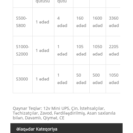
qutusu
qutu
S500-
4
160
1600
3360
378
1 ədəd
S800
ədəd
ədəd
ədəd
ədəd
ədə
S1000-
1
105
1050
2205
252
1 ədəd
S2000
ədəd
ədəd
ədəd
ədəd
ədə
1
50
500
1050
105
S3000
1 ədəd
ədəd
ədəd
ədəd
ədəd
ədə
Qaynar Teqlər: 12v Mini UPS, Çin, İstehsalçılar,
Təchizatçılar, Zavod, Fərdiləşdirilmiş, Asan saxlanıla
bilən, Davamlı, Qiymət, CE
Əlaqədar Kateqoriya