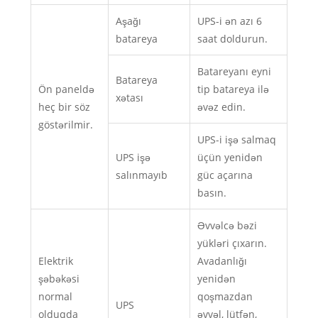
Aşağı
UPS-i ən azı 6
batareya
saat doldurun.
Batareyanı eyni
Batareya
Ön paneldə
tip batareya ilə
xətası
heç bir söz
əvəz edin.
göstərilmir.
UPS-i işə salmaq
UPS işə
üçün yenidən
salınmayıb
güc açarına
basın.
Əvvəlcə bəzi
yükləri çıxarın.
Elektrik
Avadanlığı
şəbəkəsi
yenidən
normal
qoşmazdan
UPS
olduqda
əvvəl, lütfən,