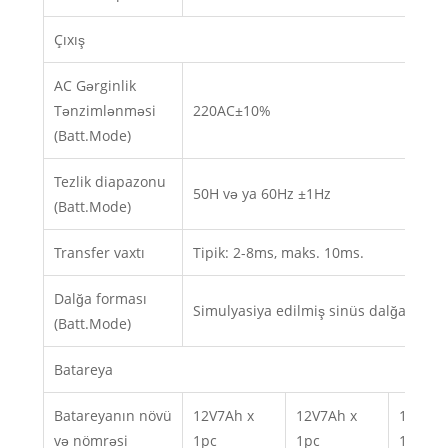
Çıxış
AC Gərginlik
Tənzimlənməsi
220AC±10%
(Batt.Mode)
Tezlik diapazonu
50H və ya 60Hz ±1Hz
(Batt.Mode)
Transfer vaxtı
Tipik: 2-8ms, maks. 10ms.
Dalğa forması
Simulyasiya edilmiş sinüs dalğası
(Batt.Mode)
Batareya
Batareyanın növü
12V7Ah x
12V7Ah x
12V 9A
və nömrəsi
1pc
1pc
1pc