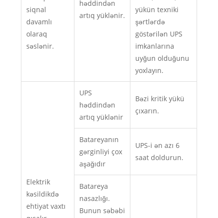
həddindən
siqnal
yükün texniki
artıq yüklənir.
davamlı
şərtlərdə
olaraq
göstərilən UPS
səslənir.
imkanlarına
uyğun olduğunu
yoxlayın.
UPS
Bəzi kritik yükü
həddindən
çıxarın.
artıq yüklənir
Batareyanın
UPS-i ən azı 6
gərginliyi çox
saat doldurun.
aşağıdır
Elektrik
Batareya
kəsildikdə
nasazlığı.
ehtiyat vaxtı
Bunun səbəbi