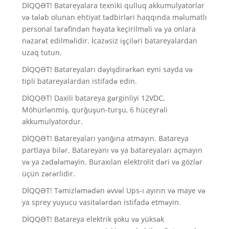
DİQQƏT! Batareyalara texniki qulluq akkumulyatorlar
və tələb olunan ehtiyat tədbirləri haqqında məlumatlı
personal tərəfindən həyata keçirilməli və ya onlara
nəzarət edilməlidir. İcazəsiz işçiləri batareyalardan
uzaq tutun.
DİQQƏT! Batareyaları dəyişdirərkən eyni sayda və
tipli batareyalardan istifadə edin.
DİQQƏT! Daxili batareya gərginliyi 12VDC,
Möhürlənmiş, qurğuşun-turşu, 6 hüceyrəli
akkumulyatordur.
DİQQƏT! Batareyaları yanğına atmayın. Batareya
partlaya bilər. Batareyanı və ya batareyaları açmayın
və ya zədələməyin. Buraxılan elektrolit dəri və gözlər
üçün zərərlidir.
DİQQƏT! Təmizləmədən əvvəl Ups-ı ayırın və maye və
ya sprey yuyucu vasitələrdən istifadə etməyin.
DİQQƏT! Batareya elektrik şoku və yüksək