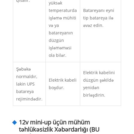
qısalır.
yüksək
temperaturda
Batareyanı eyni
işləmə mühiti
tip batareya ilə
və ya
əvəz edin.
batareyanın
düzgün
işləməməsi
ola bilər.
Şəbəkə
Elektrik kabelini
normaldır,
Elektrik kabeli
düzgün şəkildə
lakin UPS
boşdur.
yenidən
batareya
birləşdirin.
rejimindədir.
12v mini-up üçün mühüm
təhlükəsizlik Xəbərdarlığı (BU