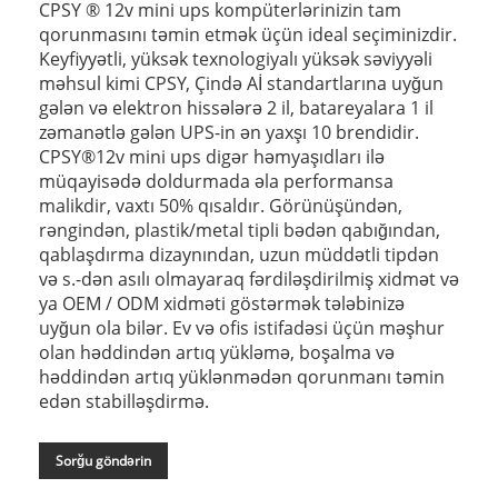
CPSY ® 12v mini ups kompüterlərinizin tam
qorunmasını təmin etmək üçün ideal seçiminizdir.
Keyfiyyətli, yüksək texnologiyalı yüksək səviyyəli
məhsul kimi CPSY, Çində Aİ standartlarına uyğun
gələn və elektron hissələrə 2 il, batareyalara 1 il
zəmanətlə gələn UPS-in ən yaxşı 10 brendidir.
CPSY®12v mini ups digər həmyaşıdları ilə
müqayisədə doldurmada əla performansa
malikdir, vaxtı 50% qısaldır. Görünüşündən,
rəngindən, plastik/metal tipli bədən qabığından,
qablaşdırma dizaynından, uzun müddətli tipdən
və s.-dən asılı olmayaraq fərdiləşdirilmiş xidmət və
ya OEM / ODM xidməti göstərmək tələbinizə
uyğun ola bilər. Ev və ofis istifadəsi üçün məşhur
olan həddindən artıq yükləmə, boşalma və
həddindən artıq yüklənmədən qorunmanı təmin
edən stabilləşdirmə.
Sorğu göndərin