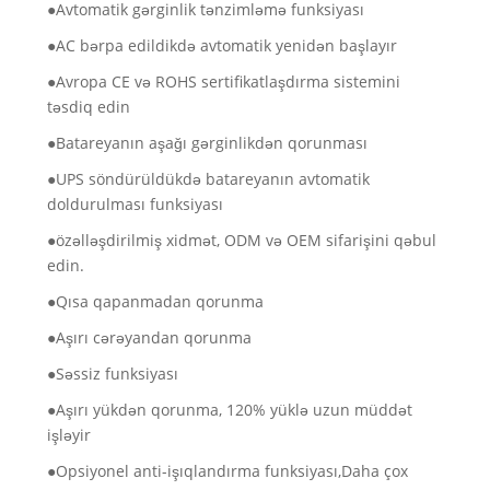
●Avtomatik gərginlik tənzimləmə funksiyası
●AC bərpa edildikdə avtomatik yenidən başlayır
●Avropa CE və ROHS sertifikatlaşdırma sistemini
təsdiq edin
●Batareyanın aşağı gərginlikdən qorunması
●UPS söndürüldükdə batareyanın avtomatik
doldurulması funksiyası
●özəlləşdirilmiş xidmət, ODM və OEM sifarişini qəbul
edin.
●Qısa qapanmadan qorunma
●Aşırı cərəyandan qorunma
●Səssiz funksiyası
●Aşırı yükdən qorunma, 120% yüklə uzun müddət
işləyir
●Opsiyonel anti-işıqlandırma funksiyası,Daha çox