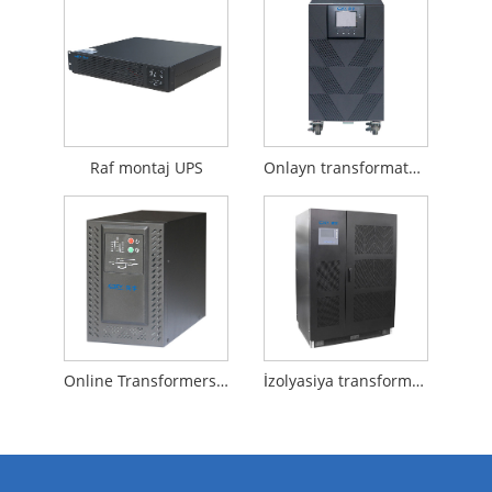
Raf montaj UPS
Onlayn transformator əsaslı sənaye UPS
Online Transformersiz Kommersiya UPS
İzolyasiya transformatoru ilə onlayn UPS