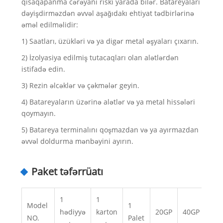
qısaqapanma cərəyanı riski yarada bilər. Batareyaları
dəyişdirməzdən əvvəl aşağıdakı ehtiyat tədbirlərinə
əməl edilməlidir:
1) Saatları, üzükləri və ya digər metal əşyaları çıxarın.
2) İzolyasiya edilmiş tutacaqları olan alətlərdən
istifadə edin.
3) Rezin əlcəklər və çəkmələr geyin.
4) Batareyaların üzərinə alətlər və ya metal hissələri
qoymayın.
5) Batareya terminalını qoşmazdan və ya ayırmazdan
əvvəl doldurma mənbəyini ayırın.
Paket təfərrüatı
1
1
Model
1
hədiyyə
karton
20GP
40GP
40
NO.
Palet