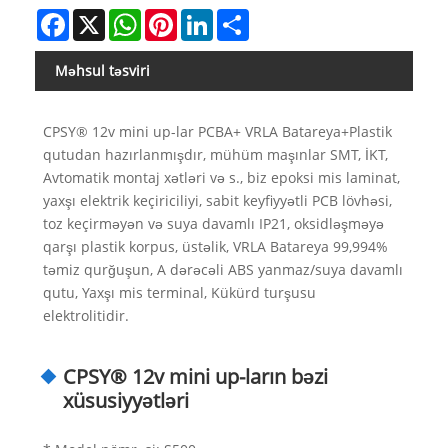
Facebook
X
WhatsApp
Pinterest
LinkedIn
Share
Məhsul təsviri
CPSY® 12v mini up-lar PCBA+ VRLA Batareya+Plastik
qutudan hazırlanmışdır, mühüm maşınlar SMT, İKT,
Avtomatik montaj xətləri və s., biz epoksi mis laminat,
yaxşı elektrik keçiriciliyi, sabit keyfiyyətli PCB lövhəsi,
toz keçirməyən və suya davamlı IP21, oksidləşməyə
qarşı plastik korpus, üstəlik, VRLA Batareya 99,994%
təmiz qurğuşun, A dərəcəli ABS yanmaz/suya davamlı
qutu, Yaxşı mis terminal, Kükürd turşusu
elektrolitidir.
CPSY® 12v mini up-ların bəzi
xüsusiyyətləri