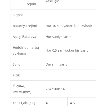
Yaşıl işıq
rejimi
Siqnal
Batareya rejimi
Hər 10 saniyədən bir səslənir
Aşağı Batareya
Hər saniyə səslənir
Həddindən artıq
Hər 0,5 saniyədən bir səslənir
yükləmə
Səhv
Davamlı səslənir
Fiziki
Ölçülər,
284*100*140
DxGxH(mm)
Xalis Çəki (KG)
4.5
4.5
5.1