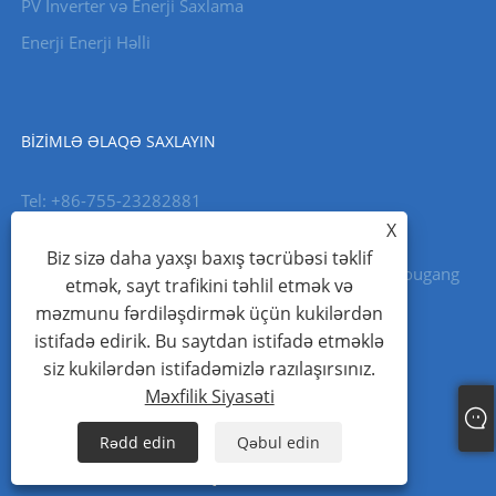
PV İnverter və Enerji Saxlama
Enerji Enerji Həlli
BIZIMLƏ ƏLAQƏ SAXLAYIN
Tel: +86-755-23282881
X
E-poçt: sales@cpsypower.com
Biz sizə daha yaxşı baxış təcrübəsi təklif
Ünvan: B3, Şanxyu Elm və Texnologiya Parkı, 26 Lougang
etmək, sayt trafikini təhlil etmək və
Avenue, Baoan rayonu, Shenzhen, Çin.
məzmunu fərdiləşdirmək üçün kukilərdən
Fax: +86-755-23321358
istifadə edirik. Bu saytdan istifadə etməklə
siz kukilərdən istifadəmizlə razılaşırsınız.
Məxfilik Siyasəti
Rədd edin
Qəbul edin