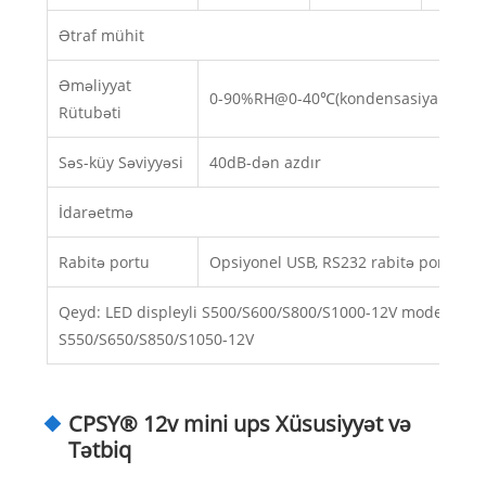
Ətraf mühit
Əməliyyat
0-90%RH@0-40℃(kondensasiya olunm
Rütubəti
Səs-küy Səviyyəsi
40dB-dən azdır
İdarəetmə
Rabitə portu
Opsiyonel USB, RS232 rabitə portu və
Qeyd: LED displeyli S500/S600/S800/S1000-12V modeli, LCD 
S550/S650/S850/S1050-12V
CPSY® 12v mini ups Xüsusiyyət və
Tətbiq