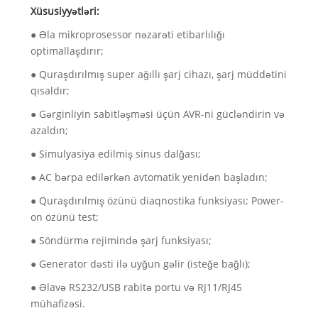
Xüsusiyyətləri:
● Əla mikroprosessor nəzarəti etibarlılığı
optimallaşdırır;
● Quraşdırılmış super ağıllı şarj cihazı, şarj müddətini
qısaldır;
● Gərginliyin sabitləşməsi üçün AVR-ni gücləndirin və
azaldın;
● Simulyasiya edilmiş sinus dalğası;
● AC bərpa edilərkən avtomatik yenidən başladın;
● Quraşdırılmış özünü diaqnostika funksiyası; Power-
on özünü test;
● Söndürmə rejimində şarj funksiyası;
● Generator dəsti ilə uyğun gəlir (isteğe bağlı);
● Əlavə RS232/USB rabitə portu və RJ11/RJ45
mühafizəsi.