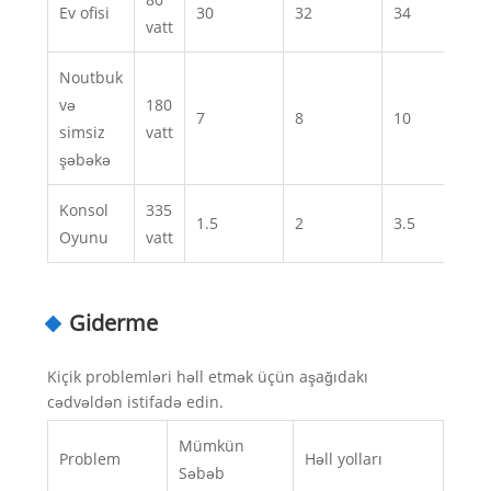
Ev ofisi
30
32
34
36
vatt
Noutbuk
və
180
7
8
10
12
simsiz
vatt
şəbəkə
Konsol
335
1.5
2
3.5
4
Oyunu
vatt
Giderme
Kiçik problemləri həll etmək üçün aşağıdakı
cədvəldən istifadə edin.
Mümkün
Problem
Həll yolları
Səbəb