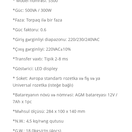
* Model nömrəsi: S500
*Güc: 500VA / 300W
*Faza: Torpaq ilə bir faza
*Güc faktoru: 0.6
*Giriş gərginliyi diapazonu: 220/230/240VAC
*Çıxış gərginliyi: 220VAC±10%
*Transfer vaxtı: Tipik 2-8 ms
*Göstərici: LED displey
* Soket: Avropa standartı rozetka və fiş və ya
Universal rozetka (isteğe bağlı)
*Batareyanın növü və nömrəsi: AGM batareyası 12V /
7Ah x 1pc
*Məhsul ölçüsü: 284 x 100 x 140 mm
*N.W.: 4,5 kq/rəng qutusu
*G.W.: 18.0kgs/ctn (4pcs)