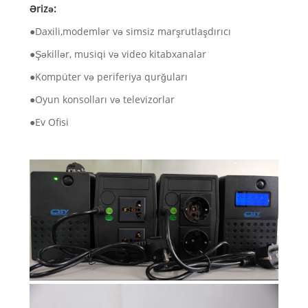
Ərizə:
●Daxili,modemlər və simsiz marşrutlaşdırıcı
●Şəkillər, musiqi və video kitabxanalar
●Kompüter və periferiya qurğuları
●Oyun konsolları və televizorlar
●Ev Ofisi