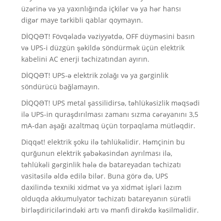
üzərinə və ya yaxınlığında içkilər və ya hər hansı
digər maye tərkibli qablar qoymayın.
DİQQƏT! Fövqəladə vəziyyətdə, OFF düyməsini basın
və UPS-i düzgün şəkildə söndürmək üçün elektrik
kabelini AC enerji təchizatından ayırın.
DİQQƏT! UPS-ə elektrik zolağı və ya gərginlik
söndürücü bağlamayın.
DİQQƏT! UPS metal şassilidirsə, təhlükəsizlik məqsədi
ilə UPS-in quraşdırılması zamanı sızma cərəyanını 3,5
mA-dan aşağı azaltmaq üçün torpaqlama mütləqdir.
Diqqət! elektrik şoku ilə təhlükəlidir. Həmçinin bu
qurğunun elektrik şəbəkəsindən ayrılması ilə,
təhlükəli gərginlik hələ də batareyadan təchizatı
vasitəsilə əldə edilə bilər. Buna görə də, UPS
daxilində texniki xidmət və ya xidmət işləri lazım
olduqda akkumulyator təchizatı batareyanın sürətli
birləşdiricilərindəki artı və mənfi dirəkdə kəsilməlidir.