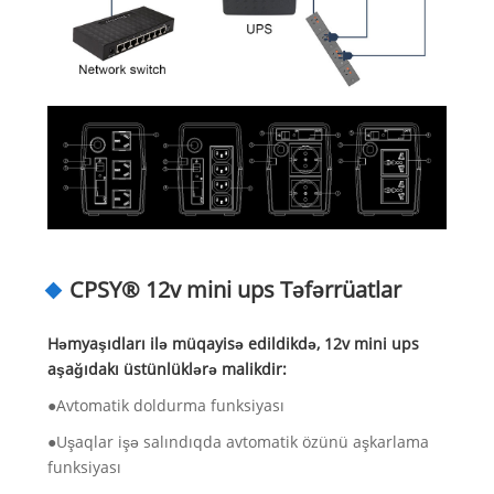
CPSY® 12v mini ups Təfərrüatlar
Həmyaşıdları ilə müqayisə edildikdə, 12v mini ups
aşağıdakı üstünlüklərə malikdir:
●Avtomatik doldurma funksiyası
●Uşaqlar işə salındıqda avtomatik özünü aşkarlama
funksiyası