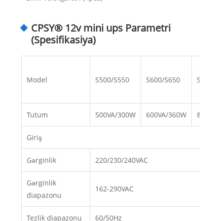
CPSY® 12v mini ups Parametri
(Spesifikasiya)
Model
S500/S550
S600/S650
S800/S
Tutum
500VA/300W
600VA/360W
800VA/
Giriş
Gərginlik
220/230/240VAC
Gərginlik
162-290VAC
diapazonu
Tezlik diapazonu
60/50Hz